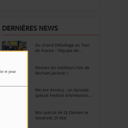
DERNIÈRES NEWS
Du Grand Déballage au Tour
de France : l’équipe de
SunAlpes Radio sur le terrain
cet été !
Revivez les meilleurs hits de
ite et pour
Michael Jackson !
We Are Annecy : un épisode
spécial Festival d'Animation
d'Annecy
Mix spécial de DJ Damien le
Vendredi 29 Mai