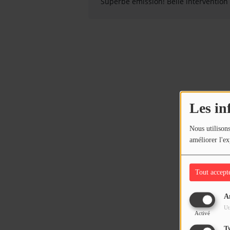
Superbe émission! Belle intervention
Les in
Nous utilisons
améliorer l'ex
Tout accept
A
Ut
Activé
T