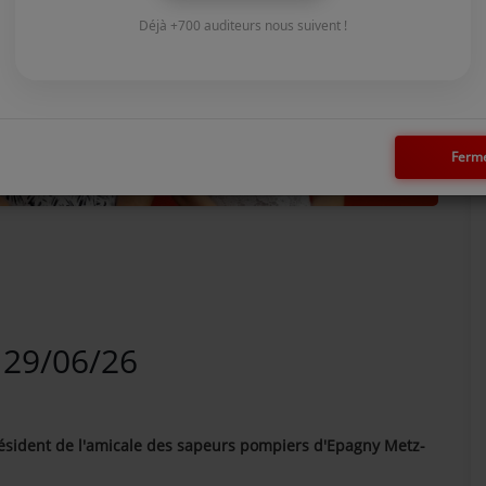
Déjà +700 auditeurs nous suivent !
Ferm
 29/06/26
président de l'amicale des sapeurs pompiers d'Epagny Metz-