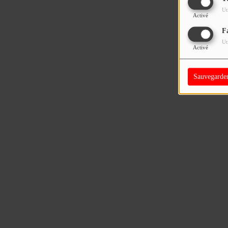
Ut
Activé
F
Ut
Activé
Sauvegarde