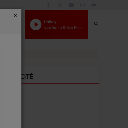
×
Unholy
Sam Smith & Kim Petras
PUBLICITÉ