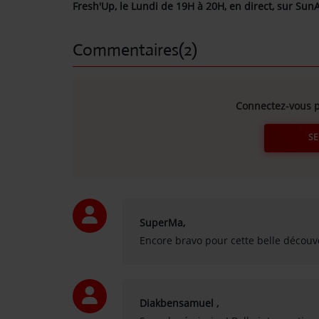
Fresh'Up, le Lundi de 19H à 20H, en direct, sur Sun
Contact
Commentaires(2)
OÙ SOMMES-NOUS ?
MENTIONS LÉGALES
Connectez-vous p
SE
SCOLAIRE
UNE WEBRADIO DANS VOTRE ÉCOLE
ANIMATION RADIO
SuperMa,
Encore bravo pour cette belle découv
ANIMATION RADIO DÈS 9 ANS
FÊTEZ VOTRE ANNIVERSAIRE À
SUNALPES !
re mix reggae avec
Retrouvez nos programmes en replay 
Diakbensamuel ,
TEAM BUILDING RADIO