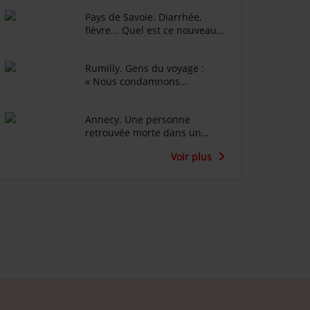
Pays de Savoie. Diarrhée,
fièvre... Quel est ce nouveau
virus qui touche les vaches
laitières ?
Rumilly. Gens du voyage :
« Nous condamnons
fermement l’occupation
illégale qui a eu lieu », les 250
Annecy. Une personne
véhicules ont quitté mercredi
retrouvée morte dans un
le terrain occupé
incendie
Voir plus