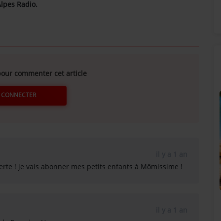
Alpes Radio.
our commenter cet article
 CONNECTER
il y a 1 an
erte ! je vais abonner mes petits enfants à Mômissime !
SUNALPES SUR VOS ENCEINTES BOSE !
!
il y a 1 an