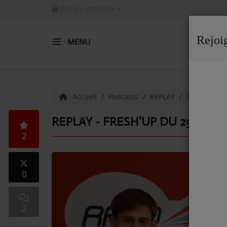
Espace membre
Rejoi
MENU
ACCUEIL
Radio
Accueil
Podcasts
REPLAY
Replay - Fr
ACTUALITÉS DE LA RADIO
REPLAY - FRESH'UP DU 29/06/2
2
EMISSIONS
EQUIPE
0
ARTISTES
TITRES DIFFUSÉS
2
NOS PARTENAIRES