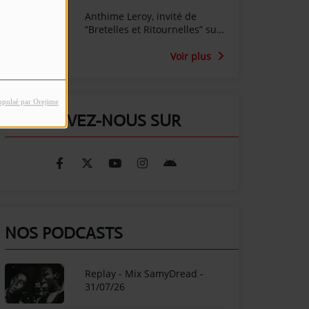
Anthime Leroy, invité de
“Bretelles et Ritournelles” sur
Radio SunAlpes
Voir plus
opulsé par Orejime
RETROUVEZ-NOUS SUR
NOS PODCASTS
Replay - Mix SamyDread -
31/07/26