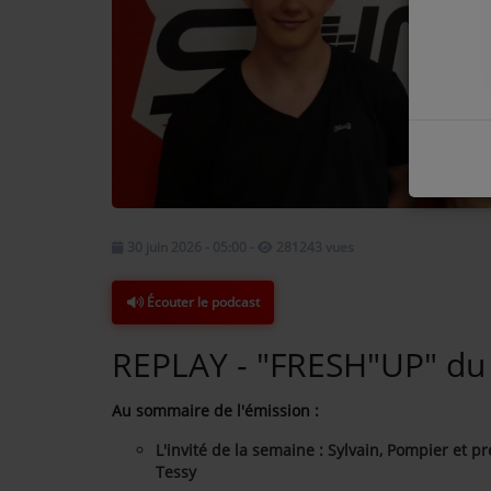
COMMENT NOUS ÉCOUTER ?
NOS REPLAYS
Médias
PHOTOS
30 juin 2026 - 05:00
-
281243 vues
PODCASTS
Écouter le podcast
Participez
REPLAY - "FRESH"UP" du
DÉDICACES
Au sommaire de l'émission :
JEUX CONCOURS
L'invité de la semaine : Sylvain, Pompier et 
Tessy
LE T'CHAT DES AUDITEURS