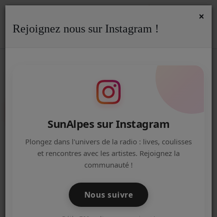
×
Rejoignez nous sur Instagram !
ACCUEIL
Accueil
Dédicaces
RSS
DÉDICACES
Radio
ACTUALITÉS DE LA RADIO
Envoyer une dédicace
EMISSIONS
SunAlpes sur Instagram
EQUIPE
Plongez dans l'univers de la radio : lives, coulisses
et rencontres avec les artistes. Rejoignez la
il y a 8 mois
ARTISTES
Laetitia
communauté !
Merci beaucoup pour le concours
TITRES DIFFUSÉS
Nous suivre
NOS PARTENAIRES