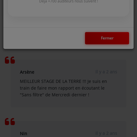
COMMENT NOUS ÉCOUTER ?
Déjà +700 auditeurs nous suivent !
il y a 9 mois
La menace
SunAlpes, la meilleure radio du 74 ! Super la
NOS REPLAYS
chronique de Emma dans le podcast We are
Annecy!
Fermer
Médias
PHOTOS
PODCASTS
il y a 2 ans
Arsène
MEILLEUR STAGE DE LA TERRE !!! Je suis en
Participez
train de faire mon rapport en écoutant le
"Sans filtre" de Mercredi dernier !
DÉDICACES
JEUX CONCOURS
LE T'CHAT DES AUDITEURS
il y a 2 ans
Nin