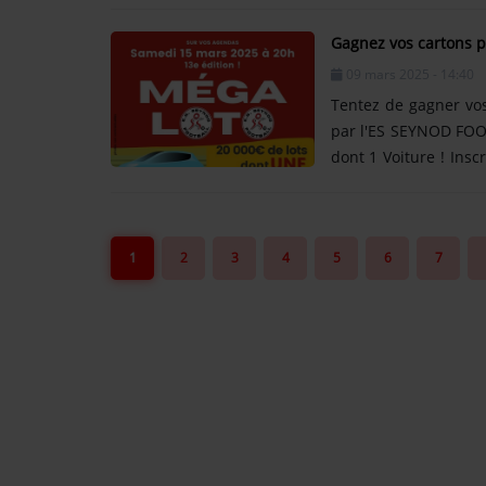
des quartiers de Th
Gagnez vos cartons p
d'achat. Ouvert du 1
09 mars 2025 - 14:40
Tentez de gagner vo
par l'ES SEYNOD FOO
dont 1 Voiture ! Insc
Bonne chance avec l'ES S
obligation d'achat. O
1
2
3
4
5
6
7