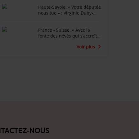
après l'épisode de lave
Haute-Savoie. « Votre députée
torentielle
nous tue » : Virginie Duby-
Muller affichée en diable
dans Annemasse
France - Suisse. « Avec la
fonte des névés qui s’accroît
chaque été, une nouvelle
Voir plus
piste peut apparaître » :
Émosson fête les 50 ans de la
découverte des traces de
dinosaures
TACTEZ-NOUS