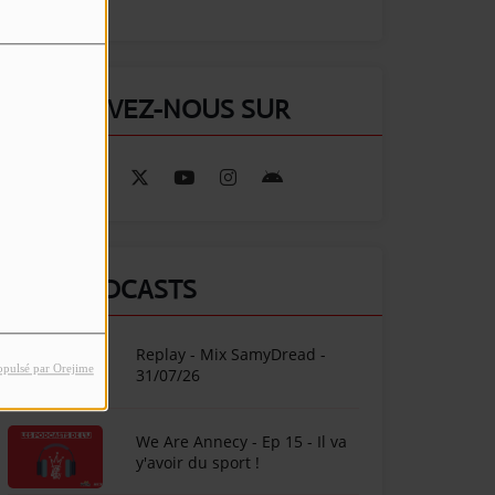
RETROUVEZ-NOUS SUR
NOS PODCASTS
Replay - Mix SamyDread -
opulsé par Orejime
31/07/26
We Are Annecy - Ep 15 - Il va
y'avoir du sport !