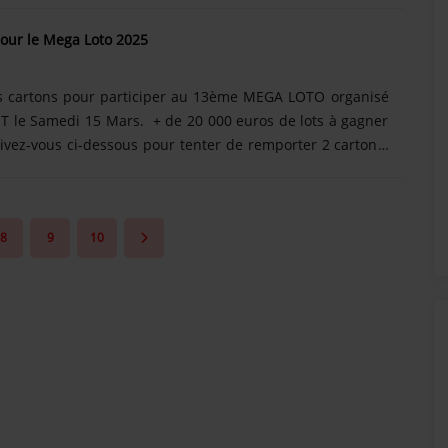
ônex et SunAlpes Radio. (Jeu gratuit sans obligation
our le Mega Loto 2025
3/05/2025 au 15/05/2025)
s cartons pour participer au 13ème MEGA LOTO organisé
T le Samedi 15 Mars. + de 20 000 euros de lots à gagner
rivez-vous ci-dessous pour tenter de remporter 2 cartons.
EYNOD FOOT et SunAlpes Radio. (Jeu gratuit sans
uvert du 9/03/2025 au 13/03/2025)
8
9
10