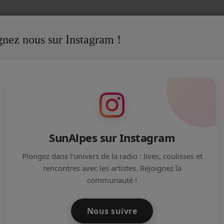
gnez nous sur Instagram !
SunAlpes sur Instagram
 euros offert chez Espoir Photos
Plongez dans l'univers de la radio : lives, coulisses et
rencontres avec les artistes. Rejoignez la
communauté !
 Photos : Immortalisez vos moments précieux ! Tentez
emporter un bon d’achat de 165 € valable sur l’ensemble
tos. Que ce soit pour un album personnalisé (de vos
Nous suivre
ar exemple...), des tirages de qualité ou une idée cadeau