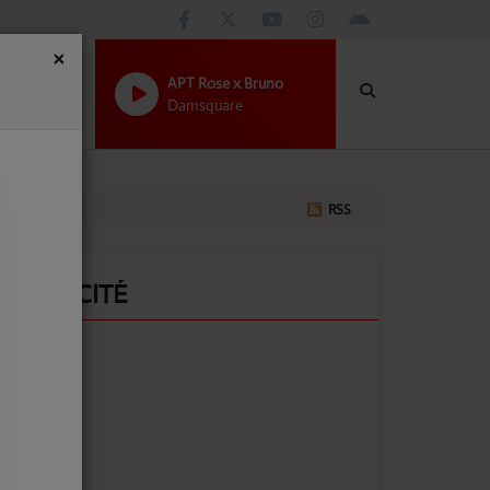
×
APT Rose x Bruno
Damsquare
RSS
PUBLICITÉ