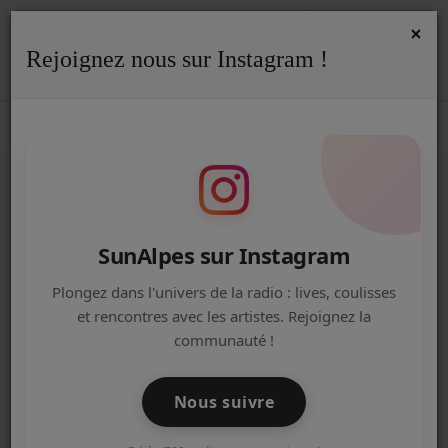
×
Rejoignez nous sur Instagram !
ACCUEIL
Accueil
Podcasts
Reportage
RSS
REPORTAGE
Radio
ACTUALITÉS DE LA RADIO
EMISSIONS
SunAlpes sur Instagram
EQUIPE
Plongez dans l'univers de la radio : lives, coulisses
et rencontres avec les artistes. Rejoignez la
ARTISTES
communauté !
TITRES DIFFUSÉS
Nous suivre
NOS PARTENAIRES