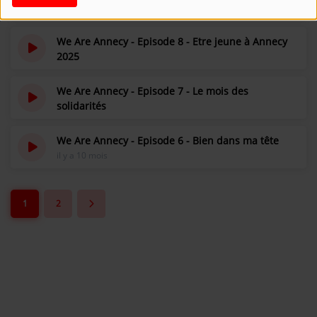
il y a 6 mois
Se connecter
We Are Annecy - Episode 8 - Etre jeune à Annecy
2025
il y a 8 mois
We Are Annecy - Episode 7 - Le mois des
solidarités
il y a 9 mois
We Are Annecy - Episode 6 - Bien dans ma tête
il y a 10 mois
1
2