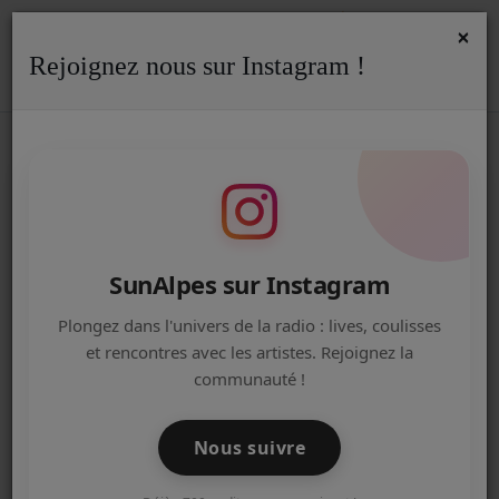
×
Rejoignez nous sur Instagram !
ACCUEIL
Accueil
Podcasts
We Are Annecy - Les podcasts de l'IJ
RSS
WE ARE ANNECY - LES PODCASTS
Radio
DE L'IJ
ACTUALITÉS DE LA RADIO
EMISSIONS
SunAlpes sur Instagram
EQUIPE
Plongez dans l'univers de la radio : lives, coulisses
et rencontres avec les artistes. Rejoignez la
ARTISTES
communauté !
TITRES DIFFUSÉS
Nous suivre
NOS PARTENAIRES