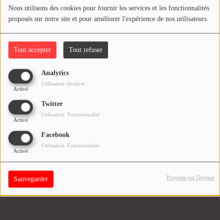
COMMENT NOUS ÉCOUTER ?
Déjà +700 auditeurs nous suivent !
Nous utilisons des cookies pour fournir les services et les fonctionnalités
proposés sur notre site et pour améliorer l'expérience de nos utilisateurs.
Oups, vous avez
NOS REPLAYS
rencontré une erreur.
Tout accepter
Tout refuser
Fermer
Médias
Analytics
Il semble que la page que vous recherchez n’existe plus.
PHOTOS
Utilisation: Analyse
Activé
PODCASTS
Twitter
Utilisation: Fonctionnalité
Activé
Facebook
Participez
Utilisation: Fonctionnalité
Activé
DÉDICACES
JEUX CONCOURS
Propulsé par Orejime
Sauvegarder
LE T'CHAT DES AUDITEURS